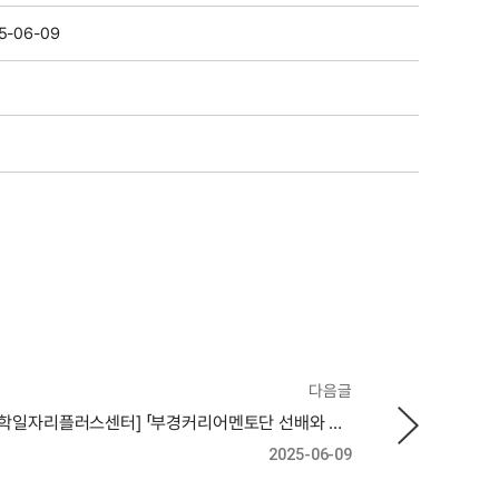
5-06-09
다음글
모집마감!!! [대학일자리플러스센터] 「부경커리어멘토단 선배와 함께하는 멘토링 캠프:대기업편」 참여자 모집 안내
2025-06-09