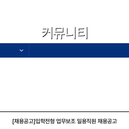
커뮤니티
작성자,작성일,첨부파일,조회수로 작성된 표
[채용공고]입학전형 업무보조 일용직원 채용공고