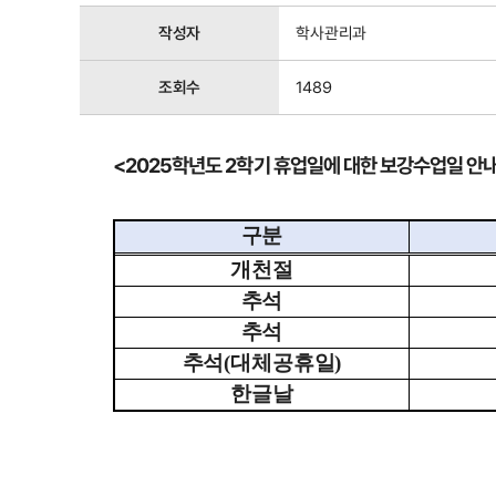
작성자
학사관리과
조회수
1489
<2025학년도 2학기 휴업일에 대한 보강수업일 안
구분
개천절
추석
추석
추석
(
대체공휴일
)
한글날