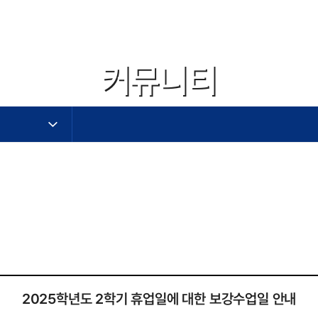
커뮤니티
작성자,작성일,첨부파일,조회수로 작성된 표
2025학년도 2학기 휴업일에 대한 보강수업일 안내