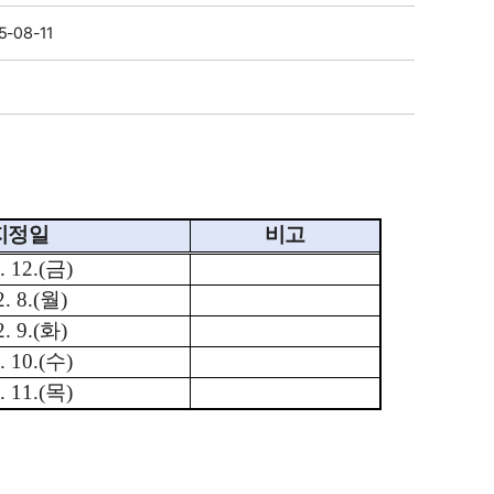
5-08-11
지정일
비고
. 12.(
금
)
. 8.(
월
)
. 9.(
화
)
. 10.(
수
)
. 11.(
목
)