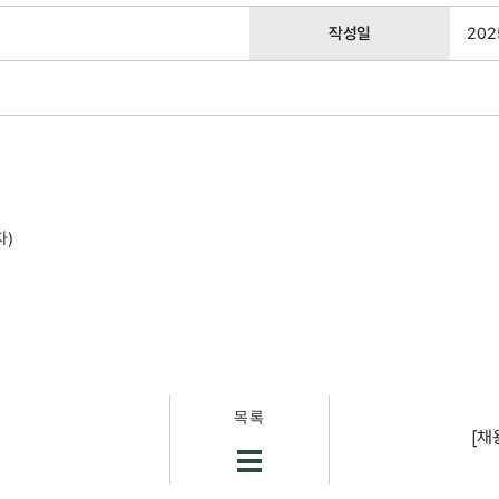
작성일
202
자)
목록
[채