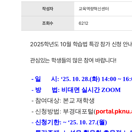
작성자
교육역량혁신센터
조회수
6212
2025학년도 10월 학습법 특강 참가 신청 안
관심있는 학생들의 많은 참여 바랍니다!
일       시
: ‘25. 10. 28.(화
) 14:00 ~ 16
-
 -
 방       법
: 비대면 실시간 ZOOM
 -
참여대상
: 
본교 재학생
portal.pknu.
 -
신청방법
: 부경대포털(
 -
신청기한
: ~ 
‘25. 10
. 27.(월
)