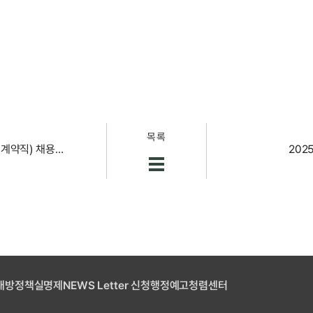
목록
[채용공고] 국립부경대학교 공학연구원 직원(기간제계약직) 채용 공고
202
개방
정책실명제
NEWS Letter 신청
행정예고
청렴센터