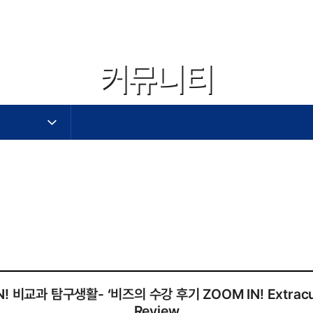
커뮤니티
작성자,작성일,첨부파일,조회수로 작성된 표
비교과 탐구생활- ‘비즈의 수강 후기 ZOOM IN! Extracurric
Review