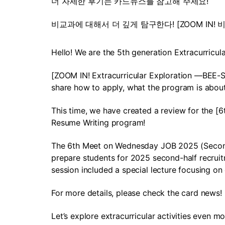
더 자세한 후기는 카드뉴스를 참고해 주세요!
비교과에 대해서 더 깊게 탐구한다! [ZOOM IN
Hello! We are the 5th generation Extracurricu
[ZOOM IN! Extracurricular Exploration ―BEE-S’
share how to apply, what the program is abou
This time, we have created a review for the 
Resume Writing program!
The 6th Meet on Wednesday JOB 2025 (Second 
prepare students for 2025 second-half recrui
session included a special lecture focusing o
For more details, please check the card news!
Let’s explore extracurricular activities even m