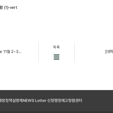
목록
♥비교과 서포터즈 (비즈 bee-s)♥ beesy calendar 11월 2~3주차 beesy calendar the 2nd and 3rd weeks of November!
[대
개방
정책실명제
NEWS Letter 신청
행정예고
청렴센터