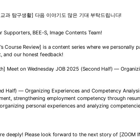
! 비교과 탐구생활] 다음 이야기도 많은 기대 부탁드립니다!
lar Supporters, BEE-S, Image Contents Team!
s Course Review] is a content series where we personally par
t, and our honest feedback!
[6th] Meet on Wednesday JOB 2025 (Second Half) ― Organiz
Half) ― Organizing Experiences and Competency Analysis 
tment, strengthening employment competency through resume 
n organizing personal experiences and analyzing competencie
ore deeply! Please look forward to the next story of [ZOOM IN