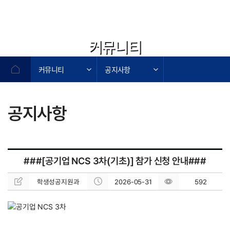
커뮤니티
커뮤니티
공지사항
공지사항
작성자,작성일,첨부파일,조회수로 작성된 표
###[공기업 NCS 3차(기초)] 참가 신청 안내###
학생성공지원과
2026-05-31
592