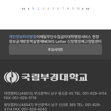
첫
첫
첫
첫
1
2
3
4
5
6
7
8
9
10
페
페
페
페
이
이
이
이
지
지
지
지
개인정보처리방침
이메일무단수집금지
대학행정서비스 헌장
정보공개방
정책실명제
NEWS Letter 신청
행정예고
청렴센터
주요사이트
대연캠퍼스(48513) 부산광역시 남구 용소로 45 TEL: 051-629-4114
FAX: 051-629-5119
용당캠퍼스(48547) 부산광역시 남구 신선로 365 TEL: 051-629-
4114 FAX: 051-629-6040