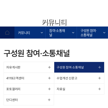
커뮤니티
참여·소통채
구성원 참여·
커뮤니티
널
소통채널
구성원 참여·소통채널
자유게시판
구성원 참여·소통채널
4119고객센터
수업개선 신문고
포토갤러리
자료실
단디센터