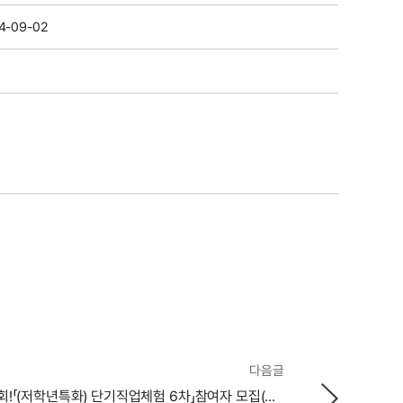
4-09-02
다음글
★기업탐방 기회!「(저학년특화) 단기직업체험 6차」참여자 모집(9/3~9/19)★