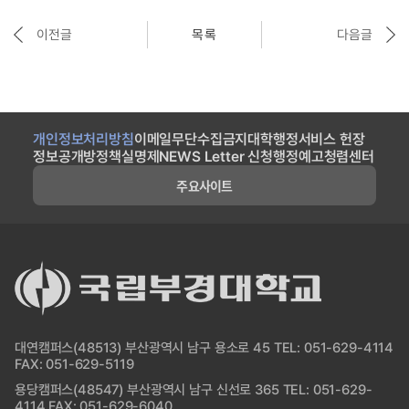
이전글
목록
다음글
개인정보처리방침
이메일무단수집금지
대학행정서비스 헌장
정보공개방
정책실명제
NEWS Letter 신청
행정예고
청렴센터
주요사이트
대연캠퍼스(48513) 부산광역시 남구 용소로 45 TEL: 051-629-4114
FAX: 051-629-5119
용당캠퍼스(48547) 부산광역시 남구 신선로 365 TEL: 051-629-
4114 FAX: 051-629-6040