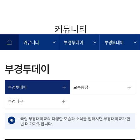
커뮤니티
커뮤니티
부경투데이
부경투데이
부경투데이
부경투데이
교수동정
부경나우
국립 부경대학교의 다양한 모습과 소식을 접하시면 부경대학교가 한
번 더 가까워집니다.
작성자,작성일,첨부파일,조회수로 작성된 표