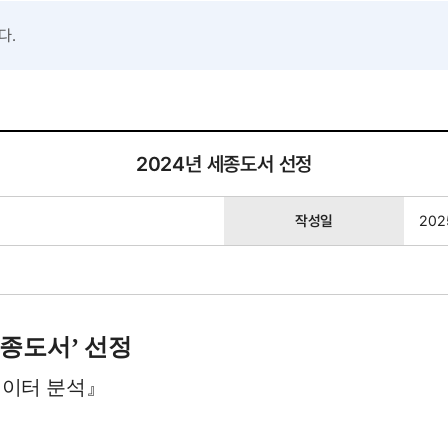
다.
작성자,작성일,첨부파일,조회수로 작성된 표
2024년 세종도서 선정
작성일
202
종도서
’ 
선정
데이터 분석
』