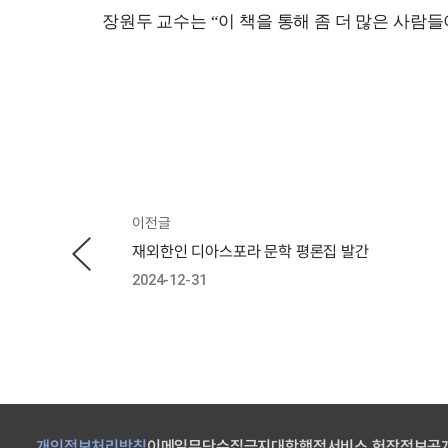
장원두 교수는 
“
이 책을 통해 좀 더 많은 사람
이전글
재외한인 디아스포라 문학 평론집 발간
2024-12-31
개인정보처리방침
이메일무단수집금지
대학행정서비스 헌장
정보공