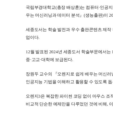
국립부경대학교
(
총장 배상훈
)
는 컴퓨터
·
인공지
우는 머
신러닝과 데이터 분석
』
(
생능출판
)
이 
2
세종도서는 학술 발전과 우수 출판콘텐츠 제작
업이다
.
12
월 발표된 
2024
년 세종도서 학술부문에서는 
중
·
고교
·
대학에 보급된다
.
장원두 교수의 
『
오렌지로 쉽게 배우는 머신러
인공지능 기법을 이해하고 활용할 수 있도록 
오렌지
3
은 복잡한 파이썬 코딩 없이 마우스 
비교적 
단순한 예제만을 다루었던 것에 비해
, 
이