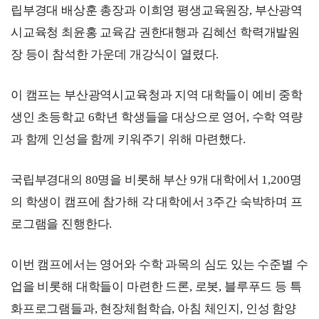
립부경대 배상훈 총장과 이희영
평생교육원장
, 
부산광역
시교육청 최윤홍 교육감 권한대행과 김혜선 학력개발원
장 등이
참석한 가운데 개강식이 열렸다
.
이 캠프는 부산광역시교육청과 지역 대학들이 예비 중학
생인 초등학교 
6
학년 학생들을
대상으로 영어
, 
수학 역량
과 함께 인성을 함께 키워주기 위해 마련했다
.
국립부경대의 
80
명을 비롯해 부산 
9
개 대학에서 
1,200
명
의 학생이 캠프에 참가해 각 대학에서 
3
주간 숙박하며 프
로그램을 진행한다
.
이번 캠프에서는 영어와 수학 과목의 심도 있는 수준별 수
업을 비롯해 대학들이 마련한 드론
, 
로봇
, 
블루푸드 등 특
화프로그램들과
, 
현장체험학습
, 
아침 체인지
, 
인성 함양 