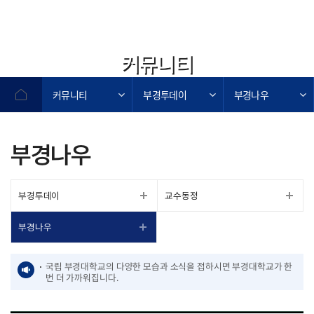
커뮤니티
커뮤니티
부경투데이
부경나우
부경나우
부경투데이
교수동정
부경나우
국립 부경대학교의 다양한 모습과 소식을 접하시면 부경대학교가 한
번 더 가까워집니다.
작성자,작성일,첨부파일,조회수로 작성된 표