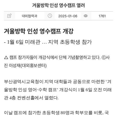
겨울방학 인성 영수캠프 열려
대외협력과
2025-01-06
1761
겨울방학 인성 영수캠프 개강
- 1
월 
6
일 미래관 
… 
지역 초등학생 참가
△ 캠프 참가자들이 개강식에서 단체 기념촬영하고 있다. ⓒ사
진 이성재(대외홍보센터)
부산광역시교육청이 지역 대학들과 공동으로 마련한 
‘
겨
울방학 인성 영어
·
수학 캠프
’ 
개강식이 
1
월 
6
일 오전 미래
관 
4
층 컨벤션홀에서 열렸다
.
이날 캠프에 참가한 초등학생 
80
명과 학부모를 비롯
, 
국