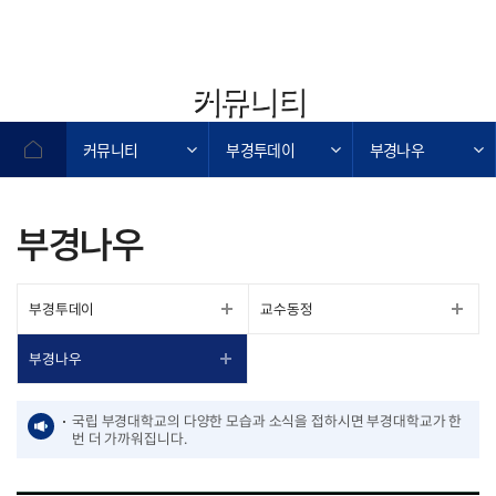
커뮤니티
커뮤니티
부경투데이
부경나우
부경나우
부경투데이
교수동정
부경나우
국립 부경대학교의 다양한 모습과 소식을 접하시면 부경대학교가 한
번 더 가까워집니다.
작성자,작성일,첨부파일,조회수로 작성된 표