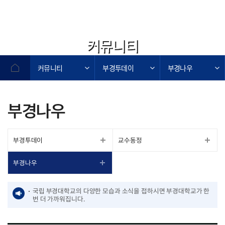
커뮤니티
커뮤니티
부경투데이
부경나우
부경나우
부경투데이
교수동정
부경나우
국립 부경대학교의 다양한 모습과 소식을 접하시면 부경대학교가 한
번 더 가까워집니다.
작성자,작성일,첨부파일,조회수로 작성된 표